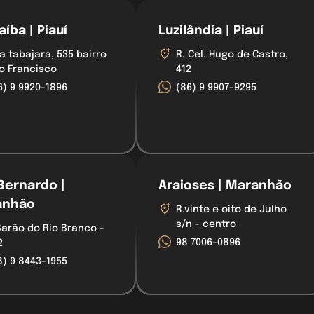
íba | Piauí
Luzilândia | Piauí
a tabajara, 535 bairro
R. Cel. Hugo de Castro,
o Francisco
412
6) 9 9920-1896
(86) 9 9907-9295
Bernardo |
Araioses | Maranhão
anhão
R.vinte e oito de Julho
s/n - centro
Barão do Rio Branco -
98 7006-0896
2
8) 9 8443-1955