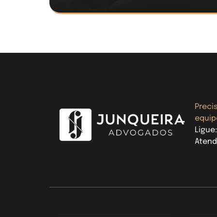
Preci
equip
Ligue
Atend