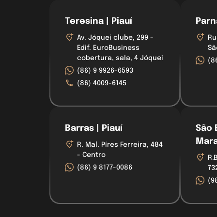
Teresina | Piauí
Parna
Av. Jóquei clube, 299 -
Ru
Edif. EuroBusiness
Sã
cobertura, sala, 4 Jóquei
(8
(86) 9 9926-6593
(86) 4009-6145
Barras | Piauí
São 
Mar
R. Mal. Píres Ferreira, 484
- Centro
R.
(86) 9 8177-0086
73
(9