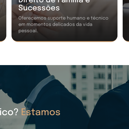
Direito de Família e
Sucessões
Oferecemos suporte humano e técnico
em momentos delicados da vida
pessoal.
dico?
Estamos