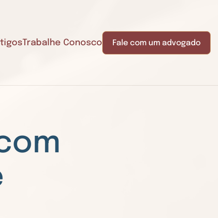
tigos
Trabalhe Conosco
Fale com um advogado
 com
e