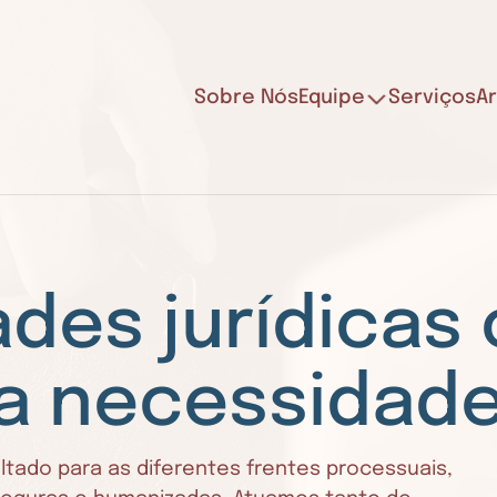
Sobre Nós
Equipe
Serviços
Ar
ades jurídicas
ua necessidad
tado para as diferentes frentes processuais,