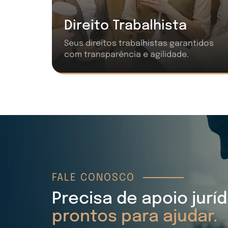
Direito Trabalhista
Seus direitos trabalhistas garantidos
com transparência e agilidade.
FALE CONOSCO
Precisa de apoio jurí
prontos para ajudar.