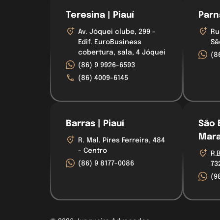
Teresina | Piauí
Parna
Av. Jóquei clube, 299 -
Ru
Edif. EuroBusiness
Sã
cobertura, sala, 4 Jóquei
(8
(86) 9 9926-6593
(86) 4009-6145
Barras | Piauí
São 
Mar
R. Mal. Píres Ferreira, 484
- Centro
R.
(86) 9 8177-0086
73
(9