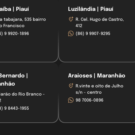
íba | Piauí
Luzilândia | Piauí
a tabajara, 535 bairro
R. Cel. Hugo de Castro,
o Francisco
412
6) 9 9920-1896
(86) 9 9907-9295
Bernardo |
Araioses | Maranhão
anhão
R.vinte e oito de Julho
s/n - centro
Barão do Rio Branco -
98 7006-0896
2
8) 9 8443-1955