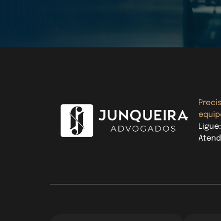
Preci
equip
Ligue
Atend