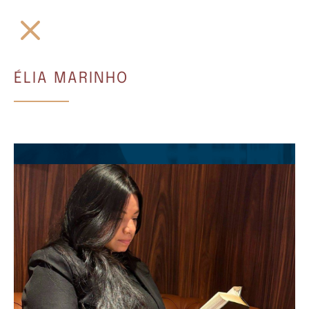
ÉLIA MARINHO
Precisa de assessoria jurídica? Nossa
equipe está pronta para ajudar!
Ligue: +55 86 4009-6145
Atendimento presencial e digital em todo o Brasil.
Teresina | Piauí
Av. Jóquei clube, 299 - Edif. EuroBusiness
cobertura, sala, 4 Jóquei
(86) 9 9926-6593
(86) 4009-6145